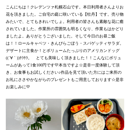
こんにちは！クレデンツァ札幌石山です。本日利用者さんよりお
花を頂きました。ご自宅の庭に咲いている【牡丹】です。売り物
みたいで、とてもきれいでしょ。利用者の皆さんも素敵な花に癒
されていました。作業所の雰囲気も明るくなり、作業もはかどり
ましたよ。ありがとうございました。そして今日のお昼ご飯
は！！ロールキャベツ・きんぴらごぼう・スパゲッティサラダ。
デザートに主食か！とボリュームたっぷりのアメリカンドッグ
((´∀｀))ｹﾗｹﾗ。 とても美味しく頂きました！！こんなにボリュ
ームがあって1食100円です💛本当ですよ☆是非一度体験して頂
き、お食事もお試しください♪作品を見て頂いた方にはご来所の
お礼にささやかながらのプレゼントもご用意しております☆是非
お楽しみに💛