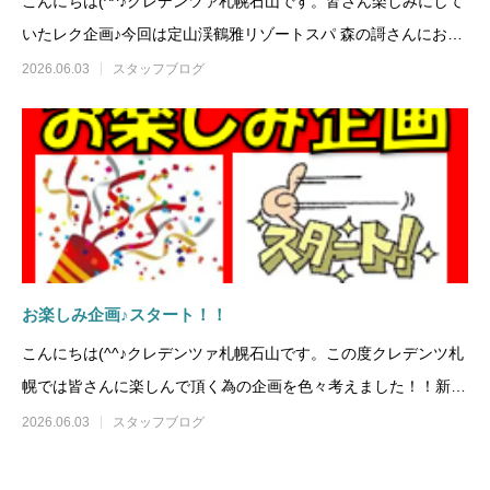
こんにちは(^^♪クレデンツァ札幌石山です。皆さん楽しみにして
いたレク企画♪今回は定山渓鶴雅リゾートスパ 森の謌さんにお邪
魔し、ランチバイ
2026.06.03
スタッフブログ
お楽しみ企画♪スタート！！
こんにちは(^^♪クレデンツァ札幌石山です。この度クレデンツ札
幌では皆さんに楽しんで頂く為の企画を色々考えました！！新た
にスタートする企画
2026.06.03
スタッフブログ