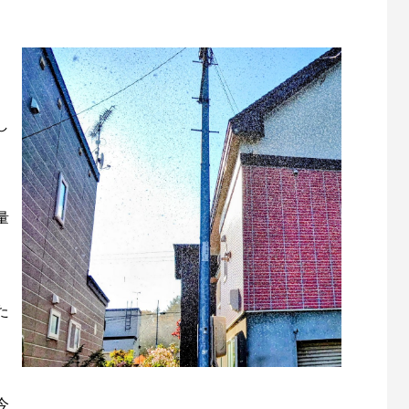
し
量
た
今